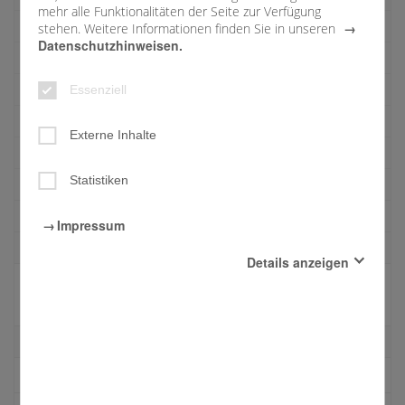
mehr alle Funktionalitäten der Seite zur Verfügung
Mesner
stehen. Weitere Informationen finden Sie in unseren
Datenschutzhinweisen.
Pfarrer
Primizen
Essenziell
Renovierungen
Externe Inhalte
Filialkirche
Statistiken
Glocken
Kolpinghaus
Impressum
Ökumenisches Zentrum
Details anzeigen
Pfarrzentrum
Essenziell
Pfarrzentrum
Diese Cookies sind für den Betrieb der Seite unbedingt
notwendig und ermöglichen beispielsweise
Schwestern
sicherheitsrelevante Funktionalitäten.
Links
Externe Inhalte
Mit der Aktivierung dieser Option erlauben Sie, dass beim